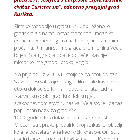
civitas Curictarum“, odnosno presjajni grad
Kurikta.
Rimsko razdoblje u gradu Krku obilježeno je
gradskim zidinama, ostacima terma i mozaika,
ostacima Venerinog hrama te brojnim kamenim
pločama. Rimljani su ime grada promijenili u Vecla
to jest Stari grad, a odatle potječe i kasnije
mletačko ime grada i otoka, Veglia.
Na prijelazu iz VI. U VII. stoljeće na otok dolaze
Slaveni – Hrvati koji su sagradili ostale kaštele na
otoku dok su se Rimljani povukli unutar zidina.
Nazvali su otok i grad Krk dok su ga u
svakodnevnom govoru nazivali Veja što je i danas
popularan naziv za grad Krk.
1000. godine Krk dolazi pod mletačku vlast.
Mlećani su upravu predali krčkoj velikaškoj obitelji
koja je postala znana kao Krčki knezovi. Oni su u
gradu izgradili sudnicu i Kaštel na trgu Kamplinu