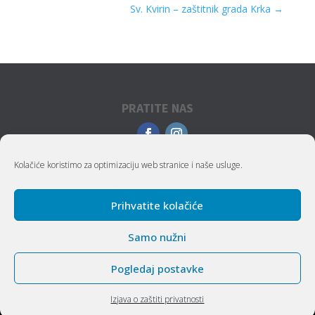
Sv. Kvirin – zaštitnik grada Krka
→
PRATITE NAS
Kolačiće koristimo za optimizaciju web stranice i naše usluge.
Prihvatite kolačiće
Samo nužni
Copyright/ Sva prava pridržana |
Marlin tours d.o.o.
Pogledaj postavke
Izjava o zaštiti privatnosti