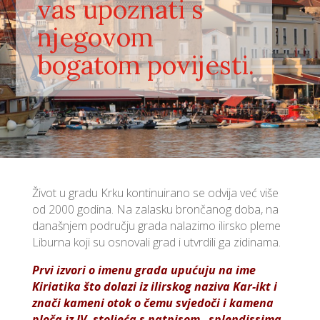
vas upoznati s
njegovom
bogatom povijesti.
Život u gradu Krku kontinuirano se odvija već više
od 2000 godina. Na zalasku brončanog doba, na
današnjem području grada nalazimo ilirsko pleme
Liburna koji su osnovali grad i utvrdili ga zidinama.
Prvi izvori o imenu grada upućuju na ime
Kiriatika što dolazi iz ilirskog naziva Kar-ikt i
znači kameni otok o čemu svjedoči i kamena
ploča iz IV. stoljeća s natpisom „splendissima