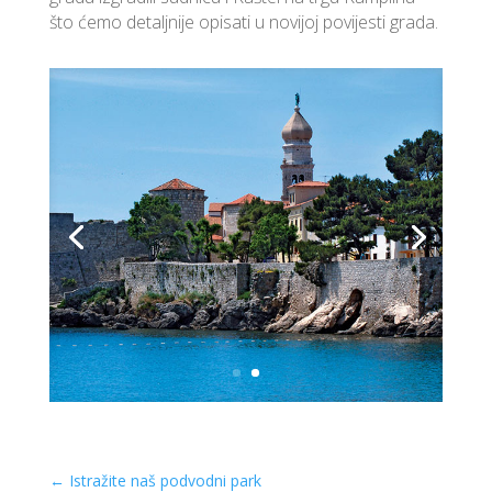
što ćemo detaljnije opisati u novijoj povijesti grada.
←
Istražite naš podvodni park